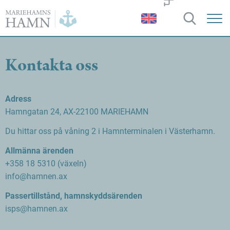
Mariehamns
hamn
Kontakta oss
Adress
Hamngatan 24, AX-22100 MARIEHAMN
Du hittar oss på våning 2 i Hamnterminalen i Västerhamn.
Allmänna ärenden
+358 18 5310 (växeln)
info@hamnen.ax
Passertillstånd, hamnskyddsärenden
isps@hamnen.ax