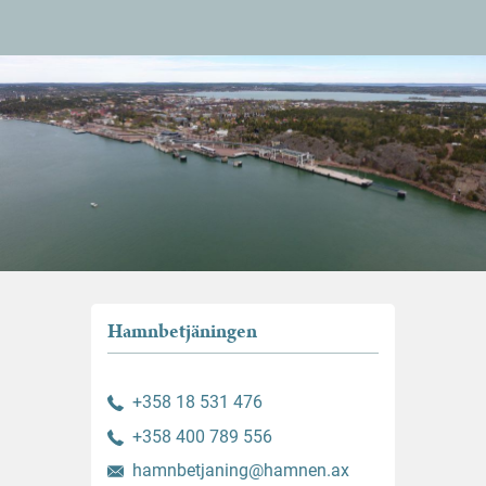
Hamnbetjäningen
+358 18 531 476
+358 400 789 556
hamnbetjaning@hamnen.ax