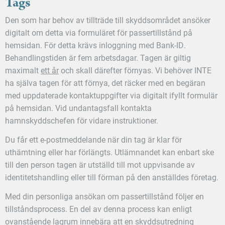
Tags
Den som har behov av tillträde till skyddsområdet ansöker
digitalt om detta via formuläret för passertillstånd på
hemsidan. För detta krävs inloggning med Bank-ID.
Behandlingstiden är fem arbetsdagar. Tagen är giltig
maximalt
ett år
och skall därefter förnyas. Vi behöver INTE
ha själva tagen för att förnya, det räcker med en begäran
med uppdaterade kontaktuppgifter via digitalt ifyllt formulär
på hemsidan. Vid undantagsfall kontakta
hamnskyddschefen för vidare instruktioner.
Du får ett e-postmeddelande när din tag är klar för
uthämtning eller har förlängts. Utlämnandet kan enbart ske
till den person tagen är utställd till mot uppvisande av
identitetshandling eller till förman på den anställdes företag.
Med din personliga ansökan om passertillstånd följer en
tillståndsprocess. En del av denna process kan enligt
ovanstående lagrum innebära att en skyddsutredning