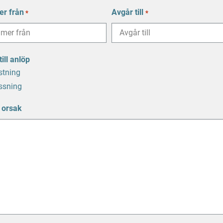
reck
r från
Avgår till
*
*
reck
ill anlöp
stning
ssning
 orsak