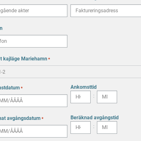
n
t kajläge Mariehamn
*
Ankomsttid
stdatum
*
:
reck
Beräknad avgångstid
nat avgångsdatum
*
:
reck