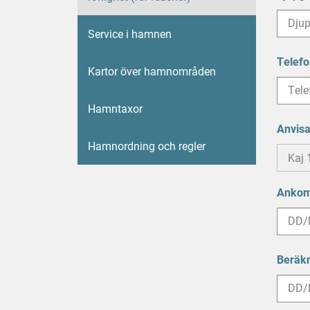
Service i hamnen
Telefo
Kartor över hamnområden
Hamntaxor
Anvisa
Hamnordning och regler
Ankom
DD
snedst
Beräk
MM
snedst
ÅÅÅÅ
DD