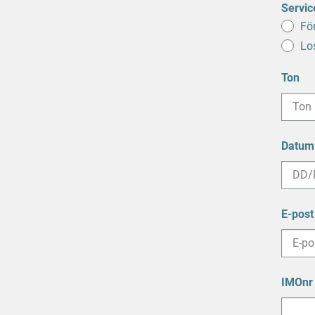
Servic
Fö
Lo
Ton
Datum
MM
snedst
E-post
DD
snedst
ÅÅÅÅ
IMOnr