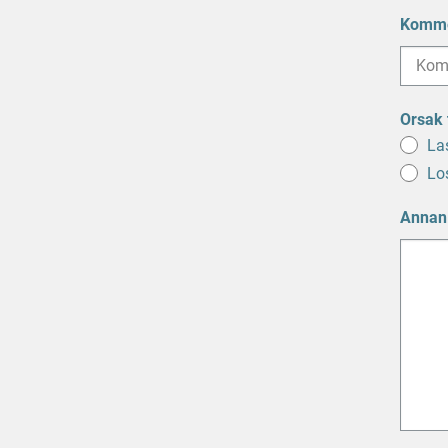
snedst
Komme
MM
snedst
ÅÅÅÅ
Orsak t
La
Lo
Annan