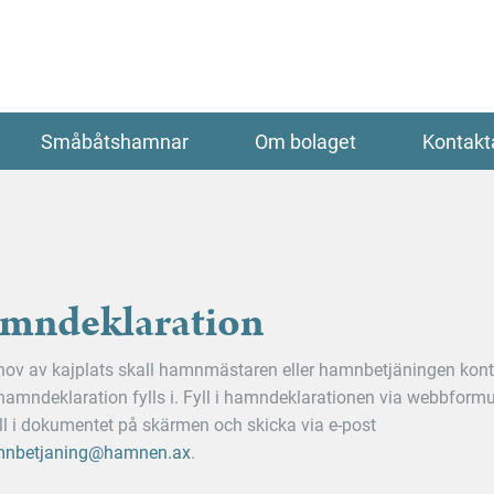
Småbåtshamnar
Om bolaget
Kontakt
mndeklaration
hov av kajplats skall hamnmästaren eller hamnbetjäningen kon
hamndeklaration fylls i. Fyll i hamndeklarationen via webbformu
fyll i dokumentet på skärmen och skicka via e-post
nbetjaning@hamnen.ax
.