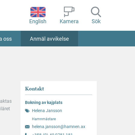
English
Kamera
Sök
a oss
Anmäl avvikelse
Kontakt
taktas
Bokning av kajplats
läret
Helena Jansson
Hamnmästare
helena.jansson@hamnen.ax
+358-(0)-40 0781 181