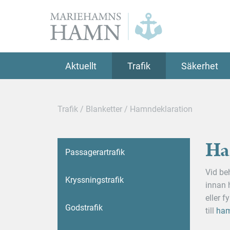
Mariehamns
hamn
Aktuellt
Trafik
Säkerhet
Trafik
/
Blanketter
/
Hamndeklaration
Ha
Passagerartrafik
Vid be
Kryssningstrafik
innan 
eller 
Godstrafik
till
ham