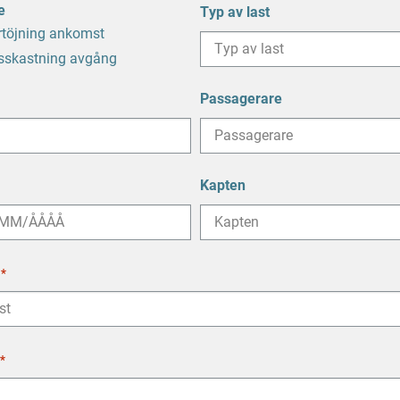
e
Typ av last
rtöjning ankomst
sskastning avgång
Passagerare
Kapten
reck
*
reck
*