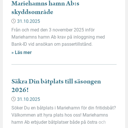
Mariehamns hamn Ab:s
skyddsområde
31.10.2025
Från och med den 3 november 2025 inför
Mariehamns hamn Ab krav på inloggning med
Bank-ID vid ansökan om passertillstånd.
Förändringen är ett direkt resultat av den nya lagen
» Läs mer
(314/2025) som trädde i kraft den 1 juli 2025, vilken
stärker sjöfartsskyddet och utvidgar kraven på
säkerhetsutredningar för personer som har tillgång
till kritiska uppgifter och […]
Säkra Din båtplats till säsongen
2026!
31.10.2025
Söker Du en båtplats i Mariehamn för din fritidsbåt?
Välkommen att hyra plats hos oss! Mariehamns
hamn Ab erbjuder båtplatser både på östra och