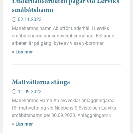
Underhållsarbeten pågår vid Lerviks
småbåtshamn
02.11.2023
Mariehamns hamn Ab utför underhåll i Lerviks
småbåtshamn under november månad. Följande
arbeten är på gång: byte av vissa y-bommar,
utläggning av nya kättingar och vikter, träarbete på
» Läs mer
vissa brygglock, renovering av några av
landgångarna ut till bryggorna. Det kommer att vara
begränsad framkomlighet på piren och bryggorna.
Det är även begränsad framkomlighet ut till […]
Mattvättarna stängs
11.09.2023
Mariehamns Hamn Ab avvecklar anläggningarna
för mattvättning vid Nabbens Sjöviste och Lerviks
småbåtshamn per 30.09.2023. Anläggningarna
kommer att demonteras efter säsongens slut.
» Läs mer
Bakgrunden till beslutet är mattvättarnas påverkan