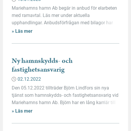
Mariehamns hamn Ab begär in anbud för elarbeten
med ramavtal. Läs mer under aktuella
upphandlingar. Anbudsförfrågan med bilagor har
offentliggjorts på e-Avrops hemsida den
» Läs mer
09.01.2023. Tjänsten hittas via länken:
Ålandsportalen
Ny hamnskydds- och
fastighetsansvarig
02.12.2022
Den 05.12.2022 tillträder Björn Lindfors sin nya
tjänst som hamnskydds- och fastighetsansvarig vid
Mariehamns hamn Ab. Björn har en lång karriär till
sjöss i olika befattningar och kommer närmast från
» Läs mer
en tjänst i Oil & Gas industrin, Norge. Vi välkomnar
Björn till Mariehamns hamn Ab! Björns