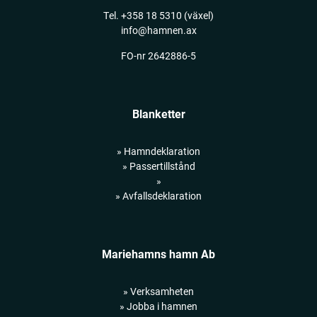
Tel.
+358 18 5310
(växel)
info@hamnen.ax
FO-nr 2642886-5
Blanketter
» Hamndeklaration
» Passertillstånd
»
» Avfallsdeklaration
Mariehamns hamn Ab
» Verksamheten
» Jobba i hamnen