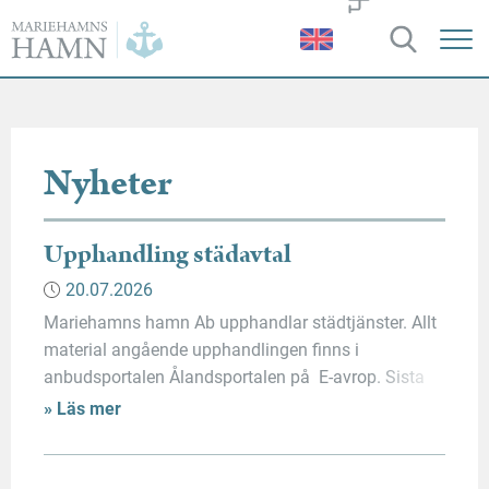
Mariehamns
hamn
Nyheter
Upphandling städavtal
20.07.2026
Mariehamns hamn Ab upphandlar städtjänster. Allt
material angående upphandlingen finns i
anbudsportalen Ålandsportalen på E-avrop. Sista
inlämningsdag för anbud i e-avrop är 31.08.2026.
» Läs mer