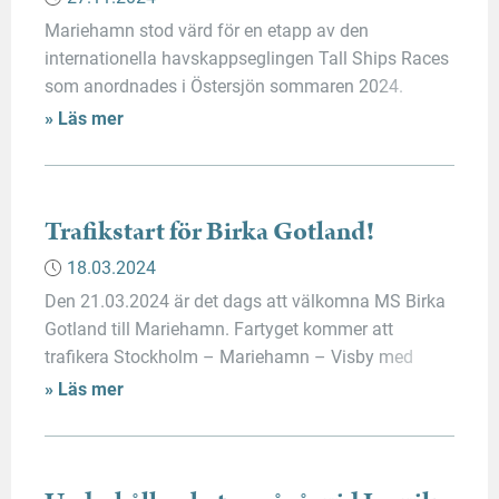
Mariehamn stod värd för en etapp av den
internationella havskappseglingen Tall Ships Races
som anordnades i Östersjön sommaren 2024.
Evenemanget i Mariehamn gick av stapeln mellan
» Läs mer
den 24 – 27 juli 2024. För att läsa mera om
evenemanget kan man gå in
på: https://www.tallshipsmariehamn.ax. De fartyg
som var på väg till Mariehamn listas här:
Trafikstart för Birka Gotland!
https://sailtraininginternational.org/sti-cruise-in-
18.03.2024
company-two-turku-to-mariehamn/.
Den 21.03.2024 är det dags att välkomna MS Birka
Gotland till Mariehamn. Fartyget kommer att
trafikera Stockholm – Mariehamn – Visby med
regelbundna intervaller. Även andra kryssningar i
» Läs mer
Östersjön kommer att anordnas. Ombordstigning
sker via hamnterminalen i Mariehamn. Läs mer på
rederiets hemsida www.birkagotland.se.