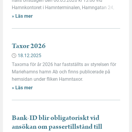
Hamnkontoret i Hamnterminalen, Hamngatan 24,
22100 Mariehamn. Under stämman kommer
» Läs mer
bokslutet för år 2025 att behandlas.
Bolagsstämman är öppen för allmänheten. Vid
bolagsstämman väljs även styrelsen för
Mariehamns hamn Ab.
Taxor 2026
18.12.2025
Taxorna för år 2026 har fastställts av styrelsen för
Mariehamns hamn Ab och finns publicerade på
hemsidan under fliken Hamntaxor.
» Läs mer
Bank-ID blir obligatoriskt vid
ansökan om passertillstånd till