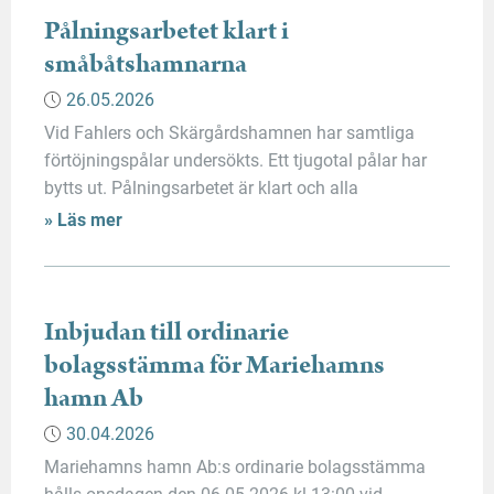
Pålningsarbetet klart i
småbåtshamnarna
26.05.2026
Vid Fahlers och Skärgårdshamnen har samtliga
förtöjningspålar undersökts. Ett tjugotal pålar har
bytts ut. Pålningsarbetet är klart och alla
båtplatskunder är välkomna att lägga till vid sina
» Läs mer
bokade platser inför årets båtsäsong.
Inbjudan till ordinarie
bolagsstämma för Mariehamns
hamn Ab
30.04.2026
Mariehamns hamn Ab:s ordinarie bolagsstämma
hålls onsdagen den 06.05.2026 kl 13:00 vid