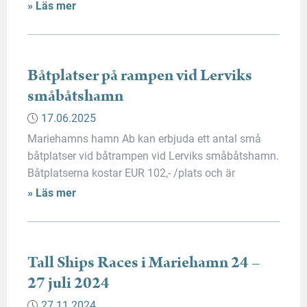
västra sidan av Mariehamn. Bokningen av
» Läs mer
småbåtsplatser är öppen året om. Kontakta oss på
hamnbolaget så ser vi vilken plats som kan passa
just Din båt. Läs mer om att hyra […]
Båtplatser på rampen vid Lerviks
småbåtshamn
17.06.2025
Mariehamns hamn Ab kan erbjuda ett antal små
båtplatser vid båtrampen vid Lerviks småbåtshamn.
Båtplatserna kostar EUR 102,- /plats och är
numrerade mellan 1-7. Platserna lämpar sig främst
» Läs mer
för små båtar som kan sjösättas och dras upp på
land för hand. Uthyrningen sker på samma sätt som
för övriga båtplatser. Kontakta oss på hamnkontoret
för […]
Tall Ships Races i Mariehamn 24 –
27 juli 2024
27.11.2024