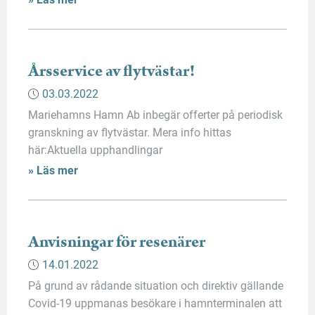
vi jobbar med i hamnen och lämna in din
intresseanmälan på följande sida: Intresseanmälan
/ Ansökan Arbetsplatsen är i Mariehamn och arbetet
sker i skift. Rekrytering sker kontinuerligt […]
Årsservice av flytvästar!
03.03.2022
Mariehamns Hamn Ab inbegär offerter på periodisk
granskning av flytvästar. Mera info hittas
här:Aktuella upphandlingar
» Läs mer
Anvisningar för resenärer
14.01.2022
På grund av rådande situation och direktiv gällande
Covid-19 uppmanas besökare i hamnterminalen att