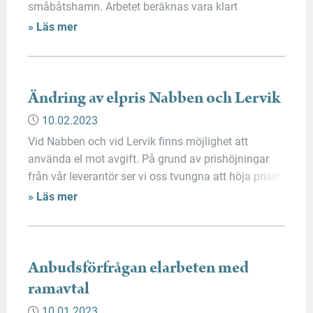
småbåtshamn. Arbetet beräknas vara klart
15.04.2023. För att nå sin båtplats behöver en tag
» Läs mer
kvitteras ut från Mariehamns hamn Ab:s kontor i
hamnterminalen mot en engångskostnad om 30
euro. Informationsmaterial skickas ut till berörda
kunder och finns också att läsa på […]
Ändring av elpris Nabben och Lervik
10.02.2023
Vid Nabben och vid Lervik finns möjlighet att
använda el mot avgift. På grund av prishöjningar
från vår leverantör ser vi oss tvungna att höja priset
även för slutanvändaren. Information finns vid
» Läs mer
elskåpen vid Nabben och Lervik.
Anbudsförfrågan elarbeten med
ramavtal
10.01.2023