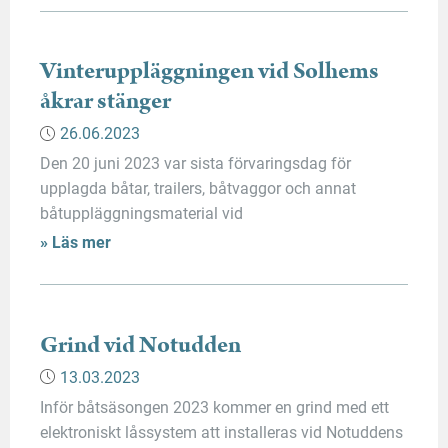
på den lokala närmiljön. Reningsanläggningarna
uppfyller rådande krav men de kvarvarande
näringsämnena efter reningen når ändå våra grunda
Vinteruppläggningen vid Solhems
och känsliga vikar vid Slemmerns och Lerviks
åkrar stänger
strandområden. I […]
26.06.2023
Den 20 juni 2023 var sista förvaringsdag för
upplagda båtar, trailers, båtvaggor och annat
båtuppläggningsmaterial vid
vinteruppläggningsplatsen vid Solhems åkrar.
» Läs mer
Båtuppläggningsplatsen stänger efter detta datum.
Vi ber ägarna att hämta sina ekipage och annat
kvarlämnat material så fort som möjligt. Se foton
på kvarlämnat material och läs mer på sidan om
Grind vid Notudden
uppläggningsplatser
13.03.2023
Inför båtsäsongen 2023 kommer en grind med ett
elektroniskt låssystem att installeras vid Notuddens