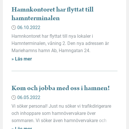
kontaktuppgifter finner ni på sidan Kontakta oss.
Hamnkontoret har flyttat till
hamnterminalen
06.10.2022
Hamnkontoret har flyttat till nya lokaler i
Hamnterminalen, våning 2. Den nya adressen är
Mariehamns hamn Ab, Hamngatan 24.
» Läs mer
Kom och jobba med oss i hamnen!
06.05.2022
Vi söker personal! Just nu söker vi trafikdirigerare
och inhoppare som hamnövervakare över
sommaren. Vi söker även hamnövervakare och
arbetsledare för längre anställning. Läs mer om vad
» Läs mer