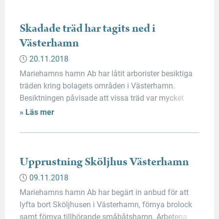
Skadade träd har tagits ned i
Västerhamn
20.11.2018
Mariehamns hamn Ab har låtit arborister besiktiga
träden kring bolagets områden i Västerhamn.
Besiktningen påvisade att vissa träd var mycket
farliga på grund av omfattande rötskador, varpå de
» Läs mer
omgående togs ned för att undvika olyckor vid
hamnplanen. Även några träd där besiktningen
visade på mycket dåliga växtbetingelser har tagits
ned.
Upprustning Sköljhus Västerhamn
09.11.2018
Mariehamns hamn Ab har begärt in anbud för att
lyfta bort Sköljhusen i Västerhamn, förnya brolock
samt förnya tillhörande småbåtshamn. Arbetena