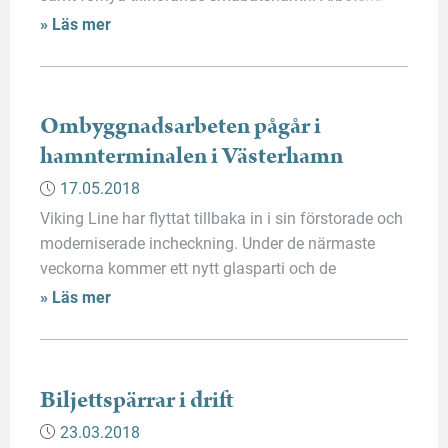
utförs som totalentreprenad. Efter avslutad
» Läs mer
anbudsrunda valdes Erikssson Byggab till
huvudentreprenör. Arbetena ska vara färdigt till
sommaren 2019.
Ombyggnadsarbeten pågår i
hamnterminalen i Västerhamn
17.05.2018
Viking Line har flyttat tillbaka in i sin förstorade och
moderniserade incheckning. Under de närmaste
veckorna kommer ett nytt glasparti och de
automatiska biljettspärrarna att monteras i
» Läs mer
incheckningslinjen. Under tiden sker passagen in i
avgångshallen genom provisoriska
dörrar. Biljettspärrarna kommer successivt att tas i
användning vartefter att arbetet framskrider.
Biljettspärrar i drift
Målsättningen är att systemet ska var i […]
23.03.2018