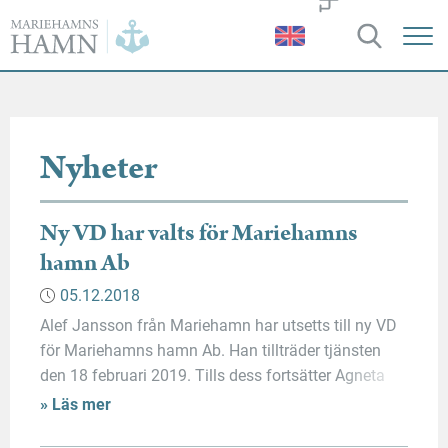
Mariehamns
hamn
Nyheter
Ny VD har valts för Mariehamns
hamn Ab
05.12.2018
Alef Jansson från Mariehamn har utsetts till ny VD
för Mariehamns hamn Ab. Han tillträder tjänsten
den 18 februari 2019. Tills dess fortsätter Agneta
Erlandsson-Björklund som bolagets tf VD. Tjänsten
» Läs mer
söktes av 20 personer.