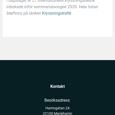
I dagsläget är 21 internationella kryssningsbesök
inbokade inför sommarsäsongen 2020. Hela listan
återfinns på länken
Kryssningstrafik
Kontakt
Besöksadress:
Hamngatan 24
22100 Mariehamn