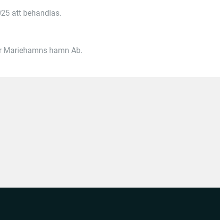
25 att behandlas.
ör Mariehamns hamn Ab.