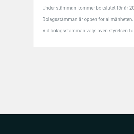
Under stämman kommer bokslutet för år 20
Bolagsstämman är öppen för allmänheten.
Vid bolagsstämman väljs även styrelsen f