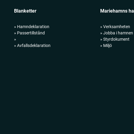
Blanketter
Mariehamns h
» Hamndeklaration
» Verksamheten
» Passertillstånd
» Jobba i hamnen
»
» Styrdokument
» Avfallsdeklaration
» Miljö